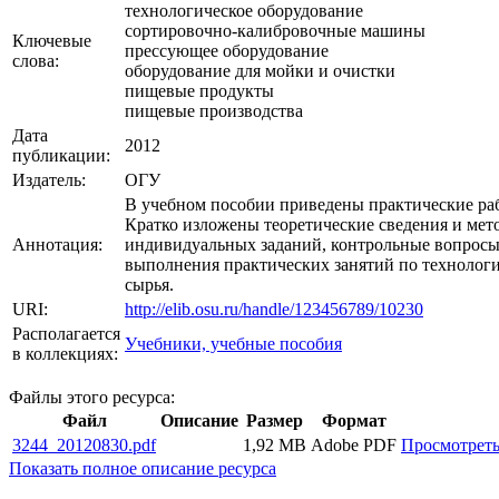
технологическое оборудование
сортировочно-калибровочные машины
Ключевые
прессующее оборудование
слова:
оборудование для мойки и очистки
пищевые продукты
пищевые производства
Дата
2012
публикации:
Издатель:
ОГУ
В учебном пособии приведены практические ра
Кратко изложены теоретические сведения и ме
Аннотация:
индивидуальных заданий, контрольные вопросы
выполнения практических занятий по технологи
сырья.
URI:
http://elib.osu.ru/handle/123456789/10230
Располагается
Учебники, учебные пособия
в коллекциях:
Файлы этого ресурса:
Файл
Описание
Размер
Формат
3244_20120830.pdf
1,92 MB
Adobe PDF
Просмотрет
Показать полное описание ресурса