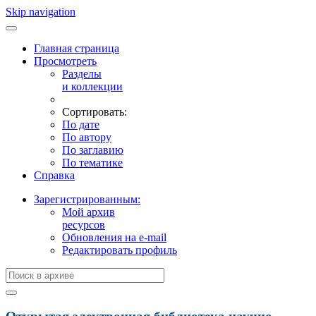
Skip navigation
Главная страница
Просмотреть
Разделы
и коллекции
Сортировать:
По дате
По автору
По заглавию
По тематике
Справка
Зарегистрированным:
Мой архив
ресурсов
Обновления на e-mail
Редактировать профиль