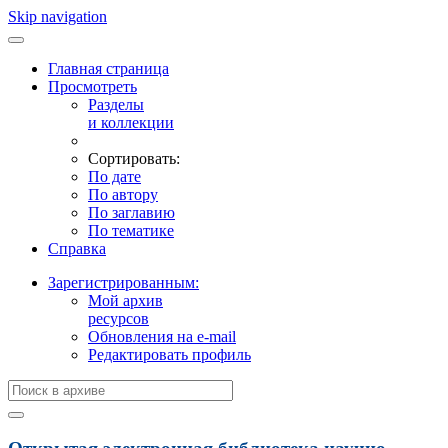
Skip navigation
Главная страница
Просмотреть
Разделы
и коллекции
Сортировать:
По дате
По автору
По заглавию
По тематике
Справка
Зарегистрированным:
Мой архив
ресурсов
Обновления на e-mail
Редактировать профиль