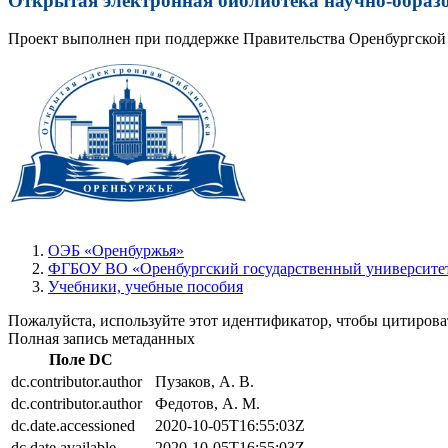
Открытая электронная библиотека научно-образ
Проект выполнен при поддержке Правительства Оренбургской 
ОЭБ «Оренбуржья»
ФГБОУ ВО «Оренбургский государственный университет
Учебники, учебные пособия
Пожалуйста, используйте этот идентификатор, чтобы цитироват
Полная запись метаданных
Поле DC
dc.contributor.author
Пузаков, А. В.
dc.contributor.author
Федотов, А. М.
dc.date.accessioned
2020-10-05T16:55:03Z
dc.date.available
2020-10-05T16:55:03Z