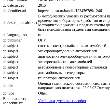
dc.date.issued
2015
dc.identifier.uri
http://elib.osu.ru/handle/123456789/12461
В методических указаниях рассмотрены п
проведения лабораторных работ по иссле
dc.description.abstract
Методические указания предназначены дл
быть использованы студентами специально
dc.language.iso
ru
dc.publisher
ОГУ
dc.subject
система электроснабжения автомобилей
dc.subject
электрооборудование автомобилей
dc.subject
диагностика электрооборудования автомо
dc.subject
электроснабжение автомобилей
dc.subject
автомобильные генераторные установки
dc.subject
автомобильные генераторы
dc.subject
генераторы автомобилей
Оценка технического состояния системы 
dc.title
направлению подготовки 23.03.03 Эксплу
dc.type
Other
Располагается в
Учебники, учебные пособия
коллекциях: