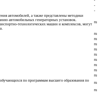
-
-
ния автомобилей, а также представлены методики
ванию автомобильных генераторных установок.
ru
ранспортно-технологических машин и комплексов, могут
а.
ru
ru
ru
ru
ru
ru
ru
ru
ru
, обучающихся по программам высшего образования по
ru
ru