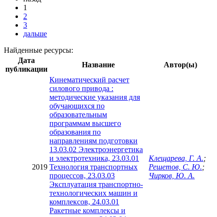
1
2
3
дальше
Найденные ресурсы:
Дата
Название
Автор(ы)
публикации
Кинематический расчет
силового привода :
методические указания для
обучающихся по
образовательным
программам высшего
образования по
направлениям подготовки
13.03.02 Электроэнергетика
и электротехника, 23.03.01
Клещарева, Г. А.
;
2019
Технология транспортных
Решетов, С. Ю.
;
процессов, 23.03.03
Чирков, Ю. А.
Эксплуатация транспортно-
технологических машин и
комплексов, 24.03.01
Ракетные комплексы и