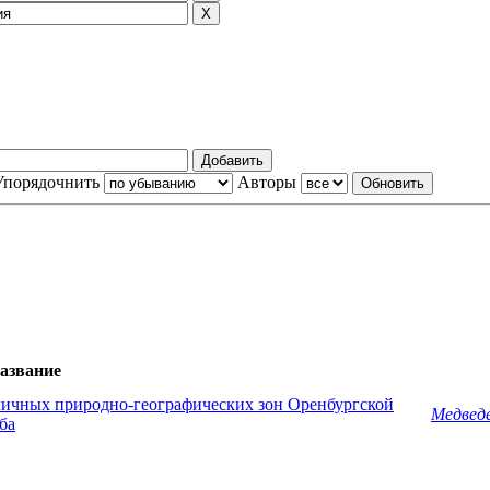
Упорядочнить
Авторы
азвание
личных природно-географических зон Оренбургской
Медведе
ба