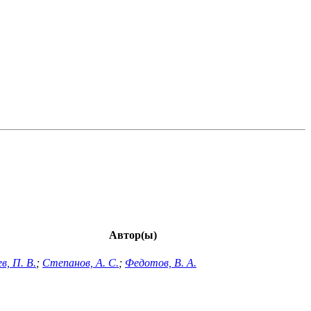
Автор(ы)
в, П. В.
;
Степанов, А. С.
;
Федотов, В. А.