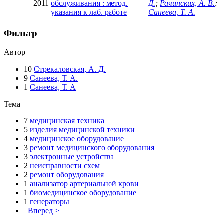
2011
обслуживания : метод.
Д.
;
Рачинских, А. В.
;
указания к лаб. работе
Санеева, Т. А.
Фильтр
Автор
10
Стрекаловская, А. Д.
9
Санеева, Т. А.
1
Санеева, Т. А
Тема
7
медицинская техника
5
изделия медицинской техники
4
медицинское оборудование
3
ремонт медицинского оборудования
3
электронные устройства
2
неисправности схем
2
ремонт оборудования
1
анализатор артериальной крови
1
биомедицинское оборудование
1
генераторы
Вперед >