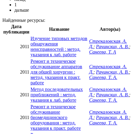
1
дальше
Найденные ресурсы:
Дата
Название
Автор(ы)
публикации
Изучение типовых методов
Стрекаловская, А.
обнаружения
2011
Д.
;
Рачинских, А. В.
;
неисправностей : метод.
Санеева, Т. А
указания к лаб. работе
Ремонт и техническое
обслуживание аппаратов
Стрекаловская, А.
2011
для общей хирургии :
Д.
;
Рачинских, А. В.
;
метод. указания к практ.
Санеева, Т. А.
работе
Метод последовательных
Стрекаловская, А.
2011
приближений : метод.
Д.
;
Рачинских, А. В.
;
указания к лаб. работе
Санеева, Т. А.
Ремонт и техническое
обслуживание
Стрекаловская, А.
2011
биомедицинского
Д.
;
Рачинских, А. В.
;
оборудования : метод.
Санеева, Т. А.
указания к практ. работе