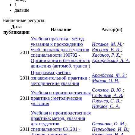
1
дальше
Найденные ресурсы:
Дата
Название
Автор(ы)
публикации
Учебная практика : метод.
указания к прохождению
Исхаков, М. М.
;
учеб. практик для студентов
Рассоха, В. И.
;
2011
специальности 190702 -
Хасанов, Р. Х.
;
Организация и безопасность
Архирейский, А. А.
движения (автомоб. трансп.)
Программа учебно-
Аралбаева, Ф. З.
;
2011
ознакомительной практики :
Мидюк, О. Н.
методические указания
Соколов, В. Ю.
;
Учебная и производственная
Садчиков, А. В.
;
2011
практика : методические
Горячев, С. В.
;
указания
Наумов, С. А.
Учебная и производственная
практика: метод. указания
для студентов
Осиянова, О. М.
;
2011
специальности 031201 -
Переходько, И. В.
;
Теория и методика
Евгеньева, Н. А.