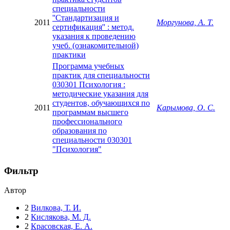
специальности
''Стандартизация и
2011
Моргунова, А. Т.
сертификация'' : метод.
указания к проведению
учеб. (ознакомительной)
практики
Программа учебных
практик для специальности
030301 Психология :
методические указания для
студентов, обучающихся по
2011
Карымова, О. С.
программам высшего
профессионального
образования по
специальности 030301
"Психология"
Фильтр
Автор
2
Вилкова, Т. И.
2
Кислякова, М. Д.
2
Красовская, Е. А.