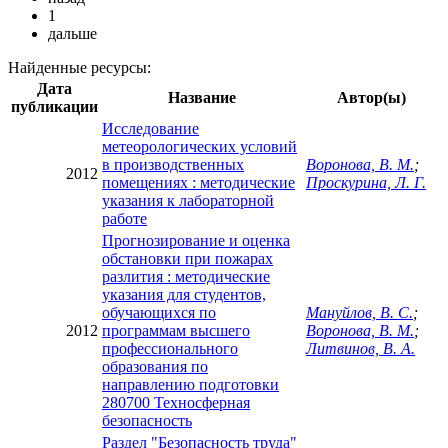
1
дальше
Найденные ресурсы:
Дата
Название
Автор(ы)
публикации
Исследование
метеорологических условий
в производственных
Воронова, В. М.
;
2012
помещениях : методические
Проскурина, Л. Г.
указания к лабораторной
работе
Прогнозирование и оценка
обстановки при пожарах
разлития : методические
указания для студентов,
обучающихся по
Мануйлов, В. С.
;
2012
программам высшего
Воронова, В. М.
;
профессионального
Литвинов, В. А.
образования по
направлению подготовки
280700 Техносферная
безопасность
Раздел "Безопасность труда"