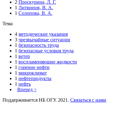
2
Проскурина, Л. Г.
1
Литвинов, В. А.
1
Солопова, В. А.
Тема
4
методические указания
3
чрезвычайные ситуации
1
безопасность труда
1
безопасные условия труда
1
ветер
1
воспламеняющие жидкости
1
горение нефти
1
микроклимат
1
нефтепродукты
1
нефть
Вперед >
Поддерживается НБ ОГУ. 2021.
Связаться с нами