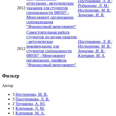
Пасечникова, Л. В.
;
аттестации : методические
Родионова, Л. М.
;
2012
указания для студентов
Нестеренко, М. В.
;
специальности 080507 -
Зенченко, И. В.
Менеджмент организации,
специализация
"Финансовый менеджмент"
Самостоятельная работа
студентов по видам практик
: методические
Пасечникова, Л. В.
;
рекомендации для
Нестеренко, М. В.
;
2012
студентов специальности
Зенченко, И. В.
;
080507 - Менеджмент
Клепиков, М. А.
организации, профиль
"Финансовый менеджмент"
Фильтр
Автор
3
Нестеренко, М. В.
3
Пасечникова, Л. В.
2
Трушкова, А. Ю.
1
Клепиков, Д. М.
1
Клепиков, М. А.