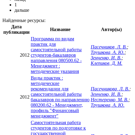
1
дальше
Найденные ресурсы:
Дата
Название
Автор(ы)
публикации
Программа по видам
практик для
Пасечников, Л. В.
;
самостоятельной работы
Трушкова, А. Ю.
;
2012
студентов-бакалавров
Зенченко, И. В.
;
направления 080500.62 -
Клепиков, Д. М.
Менеджмент :
методические указания
Виды практик :
методические
рекомендации для
Пасечникова, Л. В.
;
самостоятельной работы
Зенченко, И. В.
;
2012
бакалавров по направлению
Нестеренко, М. В.
;
080200.62 - Менеджмент,
Трушкова, А. Ю.
профиль "Финансовый
менеджмент"
Самостоятельная работа
студентов по подготовке к
государственной