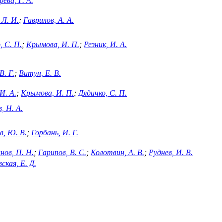
ева, Г. А.
 Л. И.
;
Гаврилов, А. А.
, С. П.
;
Крымова, И. П.
;
Резник, И. А.
В. Г.
;
Витун, Е. В.
И. А.
;
Крымова, И. П.
;
Дядичко, С. П.
, Н. А.
, Ю. В.
;
Горбань, И. Г.
нов, П. Н.
;
Гарипов, В. С.
;
Колотвин, А. В.
;
Руднев, И. В.
ская, Е. Д.