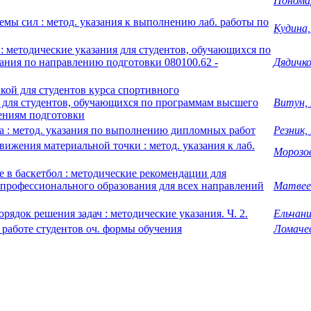
Пономар
мы сил : метод. указания к выполнению лаб. работы по
Кудина,
 методические указания для студентов, обучающихся по
ния по направлению подготовки 080100.62 -
Дядичко
кой для студентов курса спортивного
 для студентов, обучающихся по программам высшего
Витун, 
ениям подготовки
 : метод. указания по выполнению дипломных работ
Резник, 
жения материальной точки : метод. указания к лаб.
Морозов
 в баскетбол : методические рекомендации для
профессионального образования для всех направлений
Матвеев
ядок решения задач : методические указания. Ч. 2.
Ельчани
 работе студентов оч. формы обучения
Ломачев