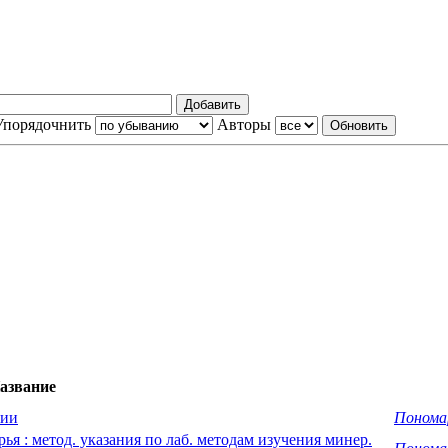
Упорядочнить
Авторы
азвание
мии
Пономар
я : метод. указания по лаб. методам изучения минер.