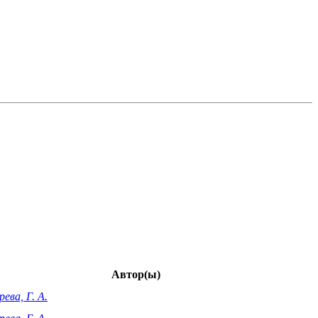
Автор(ы)
ева, Г. А.