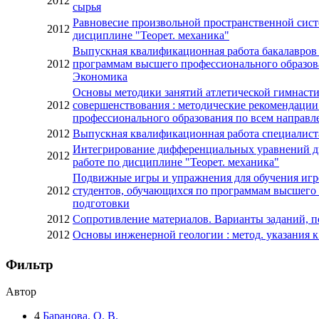
2012
сырья
Равновесие произвольной пространственной систе
2012
дисциплине "Теорет. механика"
Выпускная квалификационная работа бакалавров :
2012
программам высшего профессионального образова
Экономика
Основы методики занятий атлетической гимнасти
2012
совершенствования : методические рекомендации
профессионального образования по всем направл
2012
Выпускная квалификационная работа специалиста
Интегрирование дифференциальных уравнений дви
2012
работе по дисциплине "Теорет. механика"
Подвижные игры и упражнения для обучения игре
2012
студентов, обучающихся по программам высшего 
подготовки
2012
Сопротивление материалов. Варианты заданий, пор
2012
Основы инженерной геологии : метод. указания к
Фильтр
Автор
4
Баранова, О. В.