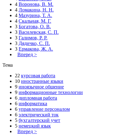
4
Воронова, В. М.
4
Ломакина, Н. Н.
4
Мазурина, Т. А.
4
Скальная, М. Г.
3
Богатова, О. В.
3
Василевская, С. П.
3
Галимов, Р. Р.
3
Дядичко, С. П.
3
Ермакова, Ж. А.
Вперед >
Тема
22
курсовая работа
10
иностранные языки
9
иноязычное общение
9
информационные технологии
6
дипломная работа
6
информатика
6
управление персоналом
6
электрический ток
5
бухгалтерский учет
5
немецкий язык
Вперед >