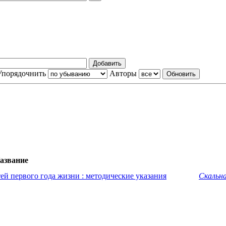
Упорядочнить
Авторы
азвание
й первого года жизни : методические указания
Скальна