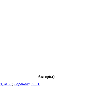
Автор(ы)
я, М. Г.
;
Баранова, О. В.