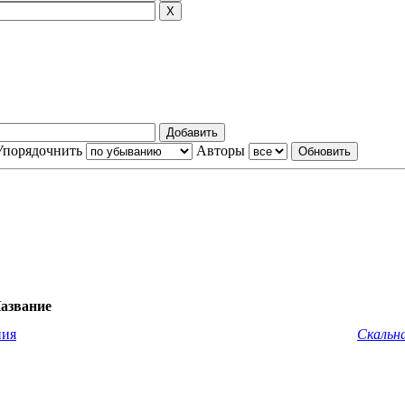
Упорядочнить
Авторы
азвание
ния
Скальна