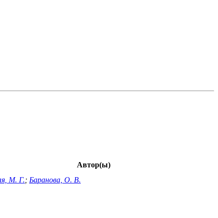
Автор(ы)
я, М. Г.
;
Баранова, О. В.