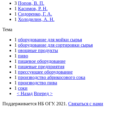
3
Попов, В. П.
1
Касимов, Р. Н.
1
Сидоренко, Г. А.
1
Холодилин, А. Н.
Тема
1
оборудование для мойки сырья
1
оборудование для сортировки сырья
1
овощные продукты
1
пиво
1
пищевое оборудование
1
пищевые предприятия
1
прессующее оборудование
1
производство абрикосового сока
1
производство пива
1
соки
< Назад
Вперед >
Поддерживается НБ ОГУ. 2021.
Связаться с нами