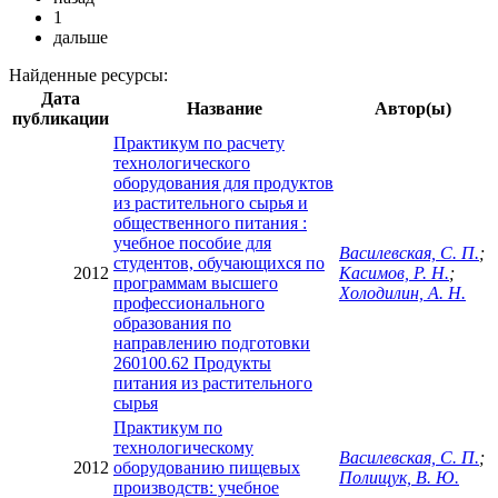
1
дальше
Найденные ресурсы:
Дата
Название
Автор(ы)
публикации
Практикум по расчету
технологического
оборудования для продуктов
из растительного сырья и
общественного питания :
учебное пособие для
Василевская, С. П.
;
студентов, обучающихся по
2012
Касимов, Р. Н.
;
программам высшего
Холодилин, А. Н.
профессионального
образования по
направлению подготовки
260100.62 Продукты
питания из растительного
сырья
Практикум по
технологическому
Василевская, С. П.
;
2012
оборудованию пищевых
Полищук, В. Ю.
производств: учебное