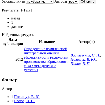
Упорядочнить
Авторы
Результаты 1-1 из 1.
назад
1
дальше
Найденные ресурсы:
Дата
Название
Автор(ы)
публикации
Определение комплексной
интегральной оценки
Василевская, С. П.
;
эффективности технологии
2012
Полищук, В. Ю.
;
производства абрикосового
Попов, В. П.
сока : методические
указания
Фильтр
Автор
1
Полищук, В. Ю.
1
Попов, В. П.