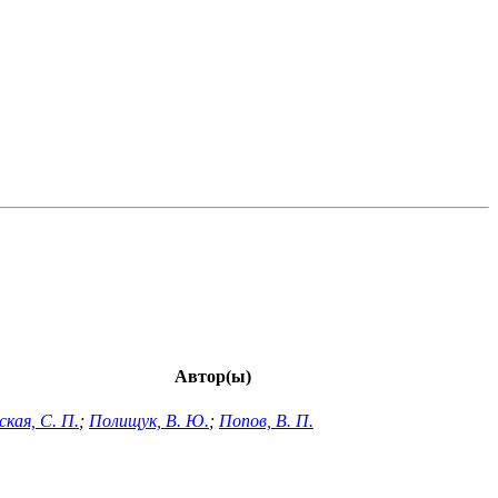
Автор(ы)
ская, С. П.
;
Полищук, В. Ю.
;
Попов, В. П.