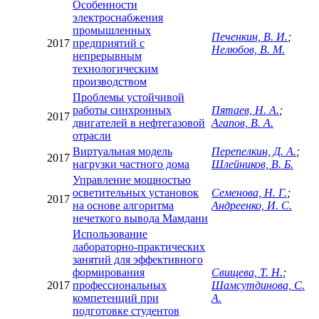
Особенности
электроснабжения
промышленных
Печенкин, В. И.
;
2017
предприятий с
Нелюбов, В. М.
непрерывным
технологическим
производством
Проблемы устойчивой
работы синхронных
Пятаев, Н. А.
;
2017
двигателей в нефтегазовой
Агапов, В. А.
отрасли
Виртуальная модель
Перепелкин, Д. А.
;
2017
нагрузки частного дома
Шлейников, В. Б.
Управление мощностью
осветительных установок
Семенова, Н. Г.
;
2017
на основе алгоритма
Андреенко, И. С.
нечеткого вывода Мамдани
Использование
лабораторно-практических
занятий для эффективного
формирования
Свищева, Т. Н.
;
2017
профессиональных
Шамсутдинова, С.
компетенций при
А.
подготовке студентов