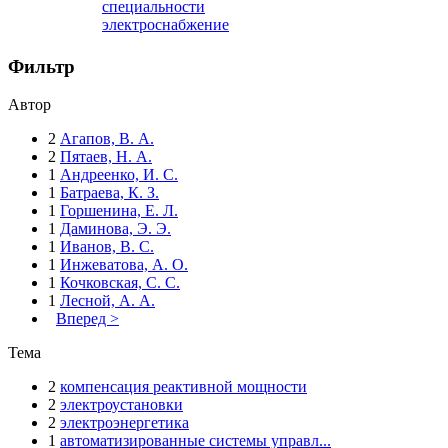
специальности
электроснабжение
Фильтр
Автор
2
Агапов, В. А.
2
Пятаев, Н. А.
1
Андреенко, И. С.
1
Батраева, К. З.
1
Горшенина, Е. Л.
1
Даминова, Э. Э.
1
Иванов, В. С.
1
Инжеватова, А. О.
1
Кочковская, С. С.
1
Лесной, А. А.
Вперед >
Тема
2
компенсация реактивной мощности
2
электроустановки
2
электроэнергетика
1
автоматизированные системы управл...