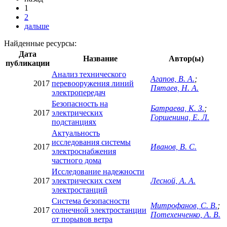
1
2
дальше
Найденные ресурсы:
Дата
Название
Автор(ы)
публикации
Анализ технического
Агапов, В. А.
;
2017
перевооружения линий
Пятаев, Н. А.
электропередач
Безопасность на
Батраева, К. З.
;
2017
электрических
Горшенина, Е. Л.
подстанциях
Актуальность
исследования системы
2017
Иванов, В. С.
электроснабжения
частного дома
Исследование надежности
2017
электрических схем
Лесной, А. А.
электростанций
Система безопасности
Митрофанов, С. В.
;
2017
солнечной электростанции
Потехенченко, А. В.
от порывов ветра