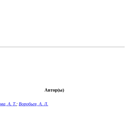
Автор(ы)
ва, А. Т.
;
Воробьев, А. Л.