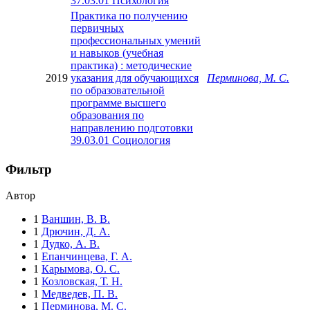
37.03.01 Психология
Практика по получению
первичных
профессиональных умений
и навыков (учебная
практика) : методические
2019
указания для обучающихся
Перминова, М. С.
по образовательной
программе высшего
образования по
направлению подготовки
39.03.01 Социология
Фильтр
Автор
1
Ваншин, В. В.
1
Дрючин, Д. А.
1
Дудко, А. В.
1
Епанчинцева, Г. А.
1
Карымова, О. С.
1
Козловская, Т. Н.
1
Медведев, П. В.
1
Перминова, М. С.