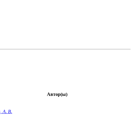
Автор(ы)
, А. В.