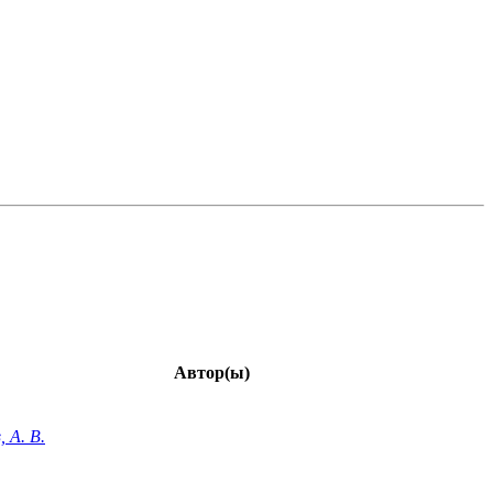
Автор(ы)
, А. В.