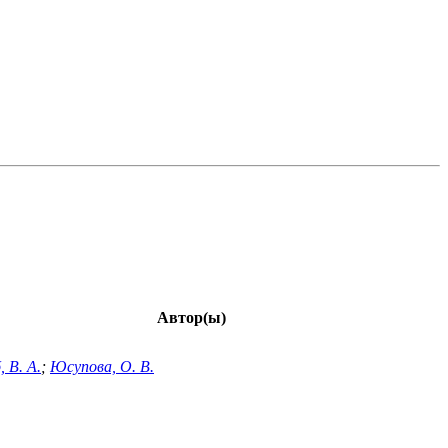
Автор(ы)
, В. А.
;
Юсупова, О. В.