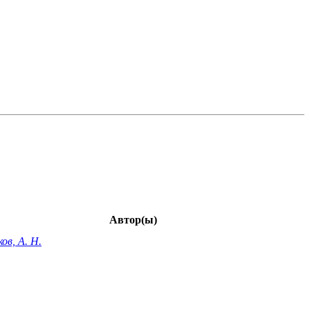
Автор(ы)
ов, А. Н.