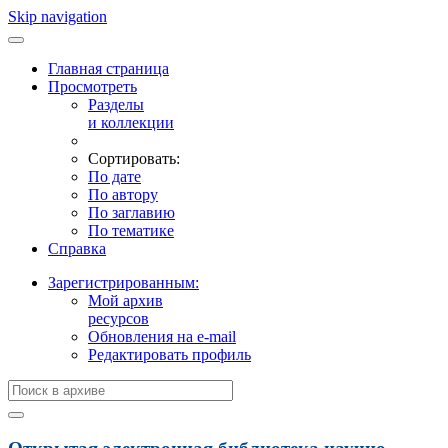
Skip navigation
Главная страница
Просмотреть
Разделы
и коллекции
Сортировать:
По дате
По автору
По заглавию
По тематике
Справка
Зарегистрированным:
Мой архив
ресурсов
Обновления на e-mail
Редактировать профиль