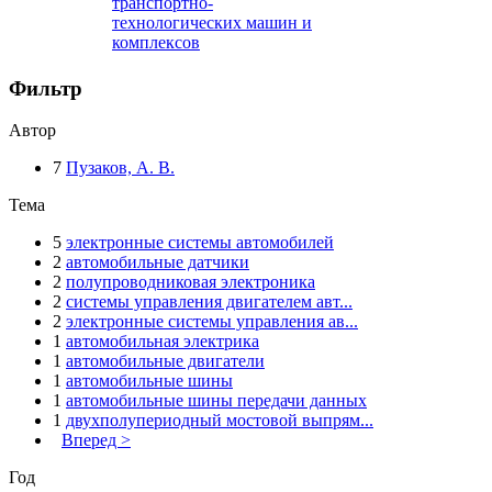
транспортно-
технологических машин и
комплексов
Фильтр
Автор
7
Пузаков, А. В.
Тема
5
электронные системы автомобилей
2
автомобильные датчики
2
полупроводниковая электроника
2
системы управления двигателем авт...
2
электронные системы управления ав...
1
автомобильная электрика
1
автомобильные двигатели
1
автомобильные шины
1
автомобильные шины передачи данных
1
двухполупериодный мостовой выпрям...
Вперед >
Год