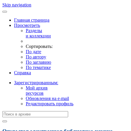
Skip navigation
Главная страница
Просмотреть
Разделы
и коллекции
Сортировать:
По дате
По автору
По заглавию
По тематике
Справка
Зарегистрированным:
Мой архив
ресурсов
Обновления на e-mail
Редактировать профиль