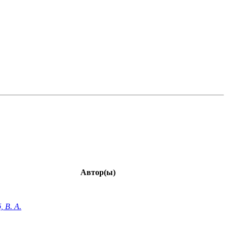
Автор(ы)
, В. А.