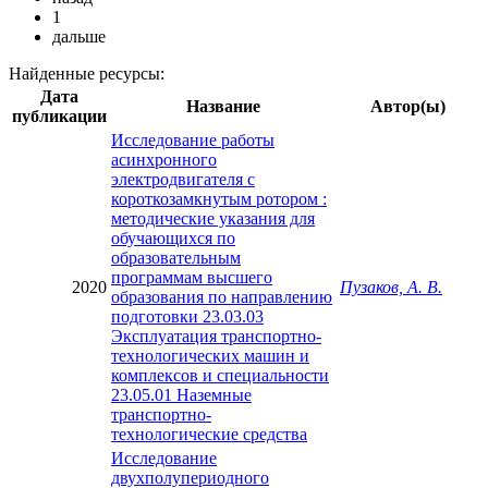
1
дальше
Найденные ресурсы:
Дата
Название
Автор(ы)
публикации
Исследование работы
асинхронного
электродвигателя с
короткозамкнутым ротором :
методические указания для
обучающихся по
образовательным
программам высшего
2020
Пузаков, А. В.
образования по направлению
подготовки 23.03.03
Эксплуатация транспортно-
технологических машин и
комплексов и специальности
23.05.01 Наземные
транспортно-
технологические средства
Исследование
двухполупериодного