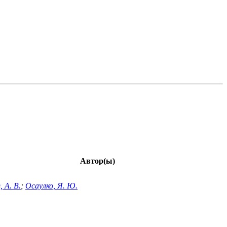
Автор(ы)
, А. В.
;
Осаулко, Я. Ю.