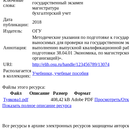
Ключевые
государственный экзамен
слова:
магистратура
бухгалтерский учет
Дата
2018
публикации:
Издатель:
ОГУ
Методические указания по подготовке к госуда
выносимых для проверки на государственном эк
Аннотация:
выполнению выпускной квалификационной рабо
подготовки 38.04.01 Экономика, по магистерско
организаций)».
URI:
http://elib.osu.ru/handle/123456789/13074
Располагается
Учебники, учебные пособия
в коллекциях:
Файлы этого ресурса:
Файл
Описание
Размер
Формат
Туякова1.pdf
408,42 kB
Adobe PDF
Просмотреть/От
Показать полное описание ресурса
Все ресурсы в архиве электронных ресурсов защищены авторск