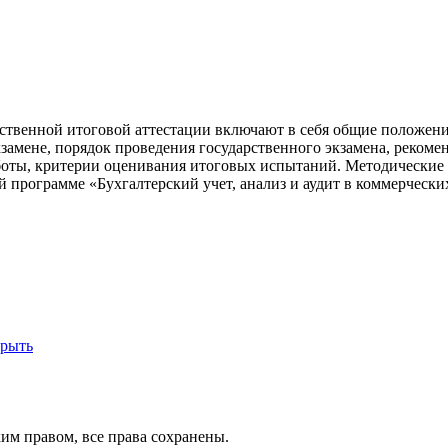
рственной итоговой аттестации включают в себя общие положен
замене, порядок проведения государственного экзамена, рекоме
ты, критерии оценивания итоговых испытаний. Методические 
й программе «Бухгалтерский учет, анализ и аудит в коммерческ
крыть
им правом, все права сохранены.