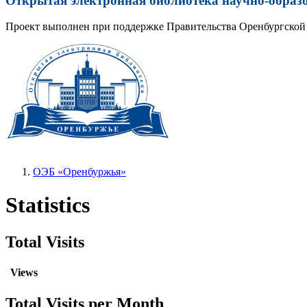
Открытая электронная библиотека научно-образ
Проект выполнен при поддержке Правительства Оренбургской 
ОЭБ «Оренбуржья»
Statistics
Total Visits
Views
Total Visits per Month