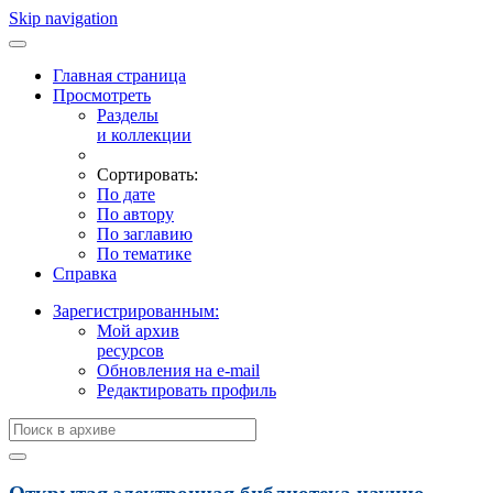
Skip navigation
Главная страница
Просмотреть
Разделы
и коллекции
Сортировать:
По дате
По автору
По заглавию
По тематике
Справка
Зарегистрированным:
Мой архив
ресурсов
Обновления на e-mail
Редактировать профиль