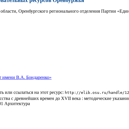
овательных ресурсов Оренбуржья
области, Оренбургского регионального отделения Партии «Един
 имени В.А. Бондаренко»
ь или ссылаться на этот ресурс:
http://elib.osu.ru/handle/1
ства с древнейших времен до XVII века : методические указан
01 Архитектура