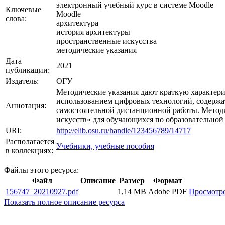
электронный учебный курс в системе Moodle
Ключевые
Moodle
слова:
архитектура
история архитектуры
пространственные искусства
методические указания
Дата
2021
публикации:
Издатель:
ОГУ
Методические указания дают краткую характери
использованием цифровых технологий, содержа
Аннотация:
самостоятельной дистанционной работы. Метод
искусств» для обучающихся по образовательной
URI:
http://elib.osu.ru/handle/123456789/14717
Располагается
Учебники, учебные пособия
в коллекциях:
Файлы этого ресурса:
Файл
Описание
Размер
Формат
156747_20210927.pdf
1,14 MB
Adobe PDF
Просмотр
Показать полное описание ресурса