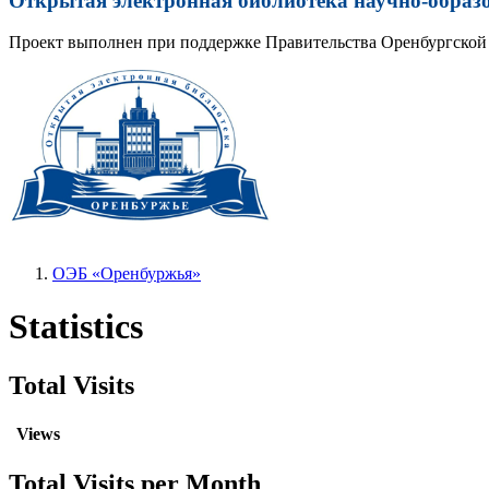
Открытая электронная библиотека научно-образ
Проект выполнен при поддержке Правительства Оренбургской 
ОЭБ «Оренбуржья»
Statistics
Total Visits
Views
Total Visits per Month