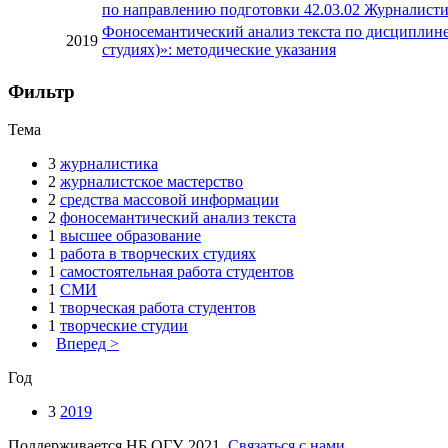
по направлению подготовки 42.03.02 Журналист
Фоносемантический анализ текста по дисциплине
2019
студиях)»: методические указания
Фильтр
Тема
3
журналистика
2
журналистское мастерство
2
средства массовой информации
2
фоносемантический анализ текста
1
высшее образование
1
работа в творческих студиях
1
самостоятельная работа студентов
1
СМИ
1
творческая работа студентов
1
творческие студии
Вперед >
Год
3
2019
Поддерживается НБ ОГУ. 2021.
Связаться с нами