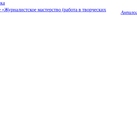
ика
 «Журналистское мастерство (работа в творческих
Анпилог