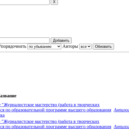
Упорядочнить
Авторы
азвание
"Журналистское мастерство (работа в творческих
хся по образовательной программе высшего образования
Анпилог
ика
 "Журналистское мастерство (работа в творческих
хся по образовательной программе высшего образования
Анпилог