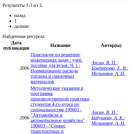
Результаты 1-3 из 3.
назад
1
дальше
Найденные ресурсы:
Дата
Название
Автор(ы)
публикации
Практикум по решению
инженерных задач : учеб.
Апсин, В. П.
;
пособие для вузов. Ч. 1 :
2006
Бондаренко, Е. В.
;
Нормирование расхода
Мельников, А. Н.
топлива и смазочных
материалов
Методические указания и
программа
производственной практики
студентов 4-го курса по
специальностям 190601 -
Апсин, В. П.
;
"Автомобили и
2006
Бабушкин, А. К.
;
автомобильное хозяйство"
Мельников, А. Н.
190603 - "Сервис
транспортных и