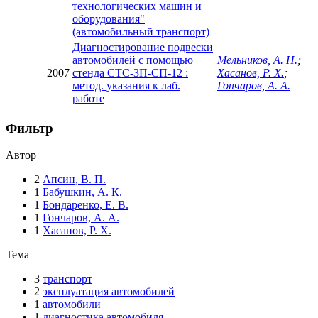
технологических машин и
оборудования"
(автомобильный транспорт)
Диагностирование подвески
автомобилей с помощью
Мельников, А. Н.
;
2007
стенда СТС-3П-СП-12 :
Хасанов, Р. Х.
;
метод. указания к лаб.
Гончаров, А. А.
работе
Фильтр
Автор
2
Апсин, В. П.
1
Бабушкин, А. К.
1
Бондаренко, Е. В.
1
Гончаров, А. А.
1
Хасанов, Р. Х.
Тема
3
транспорт
2
эксплуатация автомобилей
1
автомобили
1
диагностика автомобиля