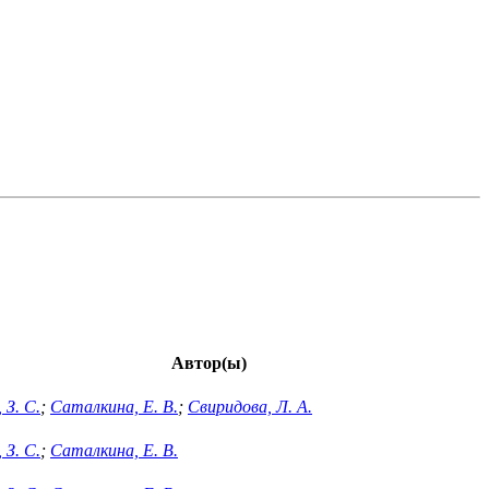
Автор(ы)
 З. С.
;
Саталкина, Е. В.
;
Свиридова, Л. А.
 З. С.
;
Саталкина, Е. В.