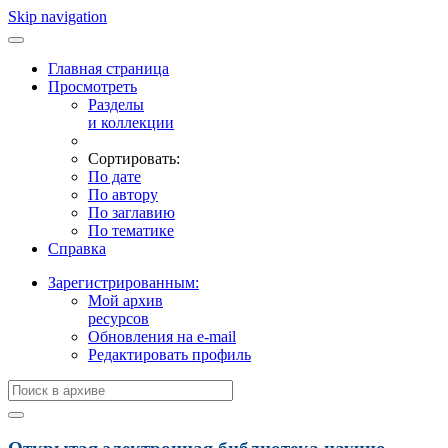
Skip navigation
Главная страница
Просмотреть
Разделы
и коллекции
Сортировать:
По дате
По автору
По заглавию
По тематике
Справка
Зарегистрированным:
Мой архив
ресурсов
Обновления на e-mail
Редактировать профиль