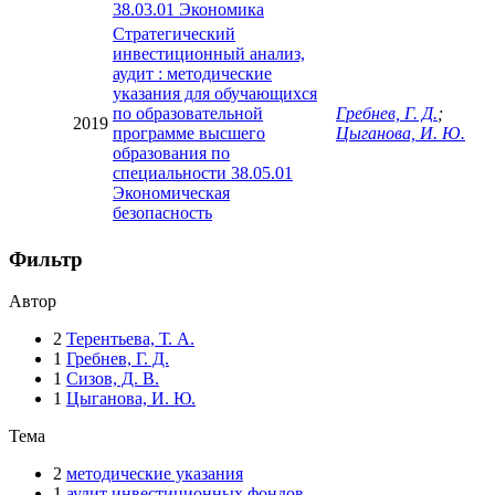
38.03.01 Экономика
Стратегический
инвестиционный анализ,
аудит : методические
указания для обучающихся
по образовательной
Гребнев, Г. Д.
;
2019
программе высшего
Цыганова, И. Ю.
образования по
специальности 38.05.01
Экономическая
безопасность
Фильтр
Автор
2
Терентьева, Т. А.
1
Гребнев, Г. Д.
1
Сизов, Д. В.
1
Цыганова, И. Ю.
Тема
2
методические указания
1
аудит инвестиционных фондов