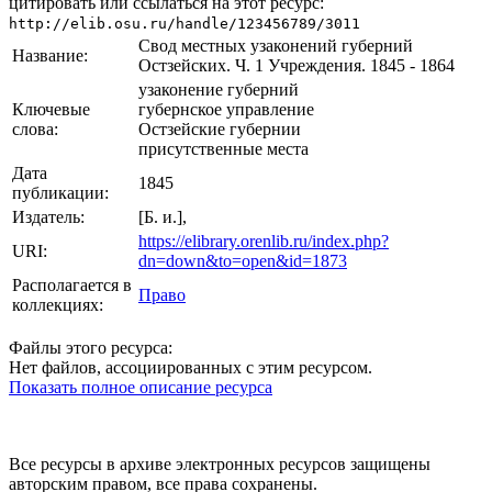
цитировать или ссылаться на этот ресурс:
http://elib.osu.ru/handle/123456789/3011
Свод местных узаконений губерний
Название:
Остзейских. Ч. 1 Учреждения. 1845 - 1864
узаконение губерний
Ключевые
губернское управление
слова:
Остзейские губернии
присутственные места
Дата
1845
публикации:
Издатель:
[Б. и.],
https://elibrary.orenlib.ru/index.php?
URI:
dn=down&to=open&id=1873
Располагается в
Право
коллекциях:
Файлы этого ресурса:
Нет файлов, ассоциированных с этим ресурсом.
Показать полное описание ресурса
Все ресурсы в архиве электронных ресурсов защищены
авторским правом, все права сохранены.