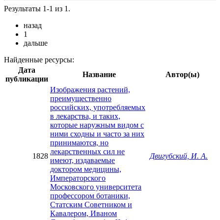
Результаты 1-1 из 1.
назад
1
дальше
Найденные ресурсы:
Дата
Название
Автор(ы)
публикации
Изображения растений,
преимущественно
российских, употребляемых
в лекарства, и таких,
которые наружным видом с
ними сходны и часто за них
принимаются, но
лекарственных сил не
1828
Двигубский, И. А.
имеют, издаваемые
доктором медицины,
Императорского
Московского университета
профессором ботаники,
Статским Советником и
Кавалером, Иваном