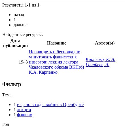
Результаты 1-1 из 1.
назад
1
дальше
Найденные ресурсы:
Дата
Название
Автор(ы)
публикации
Ненавидеть и беспощадно
уничтожать фашистских
Карпенко, К. А.
;
1943
извергов: лекция лектора
Гринберг, А.
Чкаловского обкома ВКП(б)
К.А. Карпенко
Фильтр
Тема
1
издано в годы войны в Оренбурге
1
лекции
1
фашизм
Год