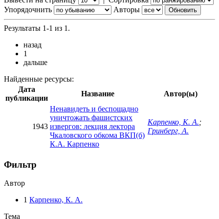
Упорядочнить
Авторы
Результаты 1-1 из 1.
назад
1
дальше
Найденные ресурсы:
Дата
Название
Автор(ы)
публикации
Ненавидеть и беспощадно
уничтожать фашистских
Карпенко, К. А.
;
1943
извергов: лекция лектора
Гринберг, А.
Чкаловского обкома ВКП(б)
К.А. Карпенко
Фильтр
Автор
1
Карпенко, К. А.
Тема