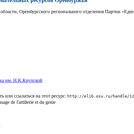
овательных ресурсов Оренбуржья
области, Оренбургского регионального отделения Партии «Един
ка им. Н.К.Крупской
ь или ссылаться на этот ресурс:
http://elib.osu.ru/handle/1
ge de l'artillerie et du genie
я