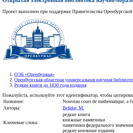
Открытая электронная библиотека научно-образ
Проект выполнен при поддержке Правительства Оренбургской 
ОЭБ «Оренбуржья»
Оренбургская областная универсальная научная библиоте
Редкие книги до 1830 года издания
Пожалуйста, используйте этот идентификатор, чтобы цитироват
Название:
Nouveau cours de mathematique, a l'usa
Авторы:
Belidor, M.
редкие книги
книжные памятники
Ключевые слова:
памятники федерального значени
редкие книжные издания