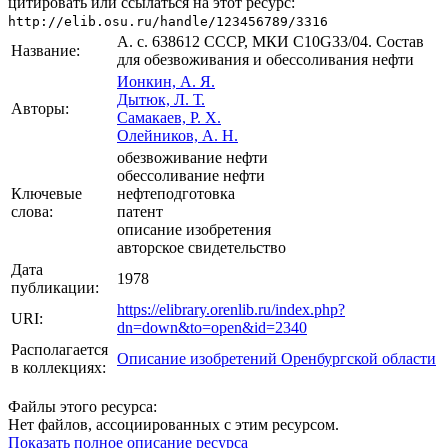
цитировать или ссылаться на этот ресурс:
http://elib.osu.ru/handle/123456789/3316
А. с. 638612 СССР, МКИ C10G33/04. Состав
Название:
для обезвоживания и обессоливания нефти
Ионкин, А. Я.
Дытюк, Л. Т.
Авторы:
Самакаев, Р. Х.
Олейников, А. Н.
обезвоживание нефти
обессоливание нефти
Ключевые
нефтеподготовка
слова:
патент
описание изобретения
авторское свидетельство
Дата
1978
публикации:
https://elibrary.orenlib.ru/index.php?
URI:
dn=down&to=open&id=2340
Располагается
Описание изобретений Оренбургской области
в коллекциях:
Файлы этого ресурса:
Нет файлов, ассоциированных с этим ресурсом.
Показать полное описание ресурса