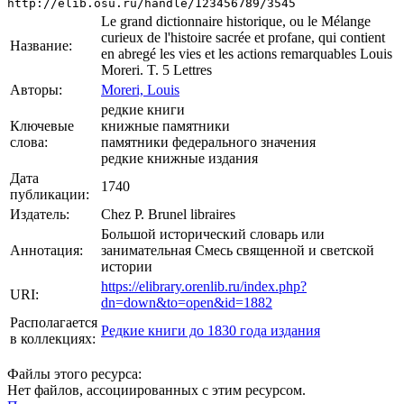
http://elib.osu.ru/handle/123456789/3545
Le grand dictionnaire historique, ou le Mélange
curieux de l'histoire sacrée et profane, qui contient
Название:
en abregé les vies et les actions remarquables Louis
Moreri. T. 5 Lettres
Авторы:
Moreri, Louis
редкие книги
Ключевые
книжные памятники
слова:
памятники федерального значения
редкие книжные издания
Дата
1740
публикации:
Издатель:
Chez P. Brunel libraires
Большой исторический словарь или
Аннотация:
занимательная Смесь священной и светской
истории
https://elibrary.orenlib.ru/index.php?
URI:
dn=down&to=open&id=1882
Располагается
Редкие книги до 1830 года издания
в коллекциях:
Файлы этого ресурса:
Нет файлов, ассоциированных с этим ресурсом.