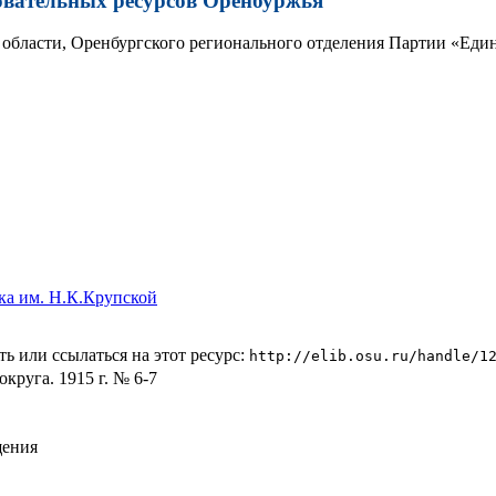
овательных ресурсов Оренбуржья
области, Оренбургского регионального отделения Партии «Един
ка им. Н.К.Крупской
ь или ссылаться на этот ресурс:
http://elib.osu.ru/handle/1
круга. 1915 г. № 6-7
щения