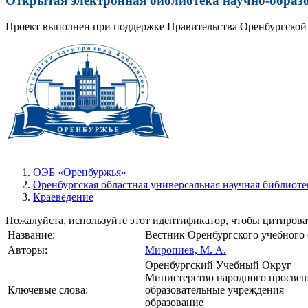
Открытая электронная библиотека научно-образ
Проект выполнен при поддержке Правительства Оренбургской 
ОЭБ «Оренбуржья»
Оренбургская областная универсальная научная библиоте
Краеведение
Пожалуйста, используйте этот идентификатор, чтобы цитироват
Название:
Вестник Оренбургского учебного о
Авторы:
Миропиев, М. А.
Оренбургский Учебный Округ
Министерство народного просве
Ключевые слова:
образовательные учреждения
образование