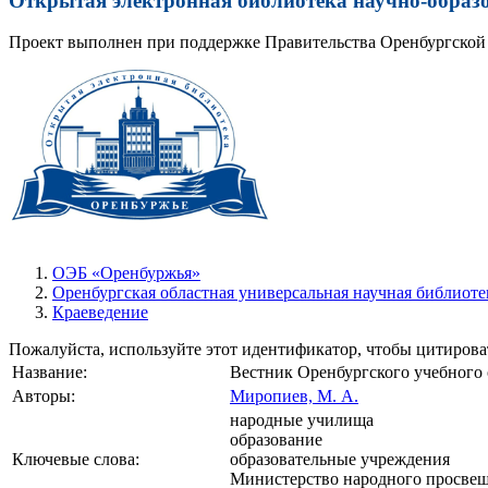
Открытая электронная библиотека научно-образ
Проект выполнен при поддержке Правительства Оренбургской 
ОЭБ «Оренбуржья»
Оренбургская областная универсальная научная библиоте
Краеведение
Пожалуйста, используйте этот идентификатор, чтобы цитироват
Название:
Вестник Оренбургского учебного о
Авторы:
Миропиев, М. А.
народные училища
образование
Ключевые слова:
образовательные учреждения
Министерство народного просве