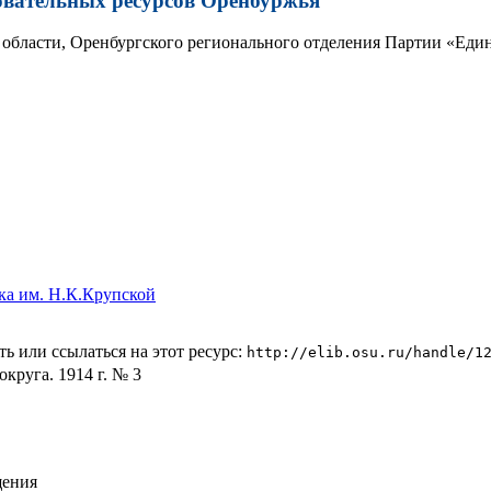
овательных ресурсов Оренбуржья
области, Оренбургского регионального отделения Партии «Един
ка им. Н.К.Крупской
ь или ссылаться на этот ресурс:
http://elib.osu.ru/handle/1
круга. 1914 г. № 3
щения