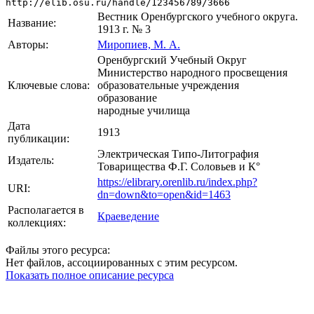
http://elib.osu.ru/handle/123456789/3666
Вестник Оренбургского учебного округа.
Название:
1913 г. № 3
Авторы:
Миропиев, М. А.
Оренбургский Учебный Округ
Министерство народного просвещения
Ключевые слова:
образовательные учреждения
образование
народные училища
Дата
1913
публикации:
Электрическая Типо-Литография
Издатель:
Товарищества Ф.Г. Соловьев и К°
https://elibrary.orenlib.ru/index.php?
URI:
dn=down&to=open&id=1463
Располагается в
Краеведение
коллекциях:
Файлы этого ресурса:
Нет файлов, ассоциированных с этим ресурсом.
Показать полное описание ресурса