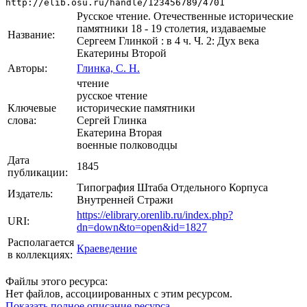
http://elib.osu.ru/handle/123456789/4701
Русское чтение. Отечественные исторические
памятники 18 - 19 столетия, издаваемые
Название:
Сергеем Глинкой : в 4 ч. Ч. 2: Дух века
Екатерины Второй
Авторы:
Глинка, С. Н.
чтение
русское чтение
Ключевые
исторические памятники
слова:
Сергей Глинка
Екатерина Вторая
военные полководцы
Дата
1845
публикации:
Типография Штаба Отдельного Корпуса
Издатель:
Внутренней Стражи
https://elibrary.orenlib.ru/index.php?
URI:
dn=down&to=open&id=1827
Располагается
Краеведение
в коллекциях:
Файлы этого ресурса:
Нет файлов, ассоциированных с этим ресурсом.
Показать полное описание ресурса