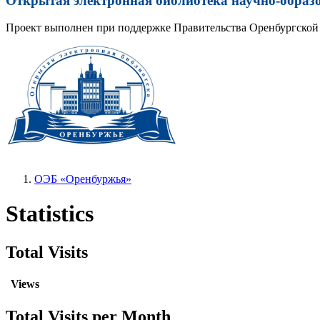
Открытая электронная библиотека научно-образ
Проект выполнен при поддержке Правительства Оренбургской 
ОЭБ «Оренбуржья»
Statistics
Total Visits
Views
Total Visits per Month