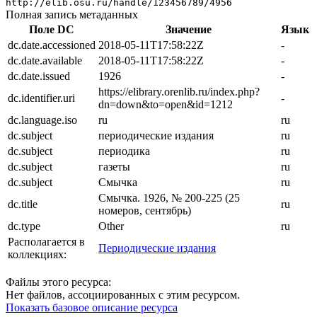
http://elib.osu.ru/handle/123456789/4956
Полная запись метаданных
Поле DC
Значение
Язык
dc.date.accessioned
2018-05-11T17:58:22Z
-
dc.date.available
2018-05-11T17:58:22Z
-
dc.date.issued
1926
-
https://elibrary.orenlib.ru/index.php?
dc.identifier.uri
-
dn=down&to=open&id=1212
dc.language.iso
ru
ru
dc.subject
периодические издания
ru
dc.subject
периодика
ru
dc.subject
газеты
ru
dc.subject
Смычка
ru
Смычка. 1926, № 200-225 (25
dc.title
ru
номеров, сентябрь)
dc.type
Other
ru
Располагается в
Периодические издания
коллекциях:
Файлы этого ресурса:
Нет файлов, ассоциированных с этим ресурсом.
Показать базовое описание ресурса